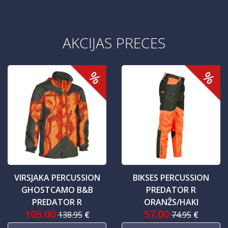
AKCIJAS PRECES
%
%
VIRSJAKA PERCUSSION
BIKSES PERCUSSION
GHOSTCAMO B&B
PREDATOR R
PREDATOR R
ORANŽS/HAKI
105.00
57.00
138.95
€
74.95
€