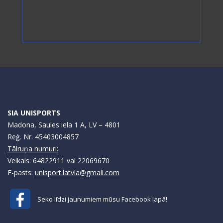
SIA UNISPORTS
Madona, Saules iela 1 A, LV – 4801
Reģ. Nr. 45403004857
Tālruņa numuri:
Veikals: 64822911 vai 22069670
E-pasts:
unisport.latvia@gmail.com
Seko līdzi jaunumiem mūsu Facebook lapā!