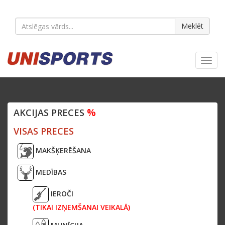
Meklēt
Toggl
navig
%
AKCIJAS PRECES
VISAS PRECES
MAKŠĶERĒŠANA
MEDĪBAS
IEROČI
(TIKAI IZŅEMŠANAI VEIKALĀ)