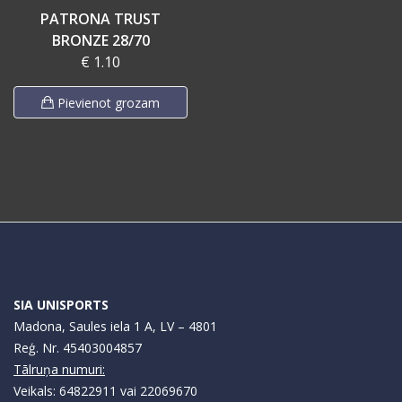
PATRONA TRUST
BRONZE 28/70
€ 1.10
Pievienot grozam
SIA UNISPORTS
Madona, Saules iela 1 A, LV – 4801
Reģ. Nr. 45403004857
Tālruņa numuri:
Veikals: 64822911 vai 22069670