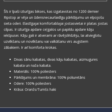
Šīs ir īpaši izturīgas bikses, kas izgatavotas no 1200 dernier
Ripstop ar vēja un ūdensnecaurlaidīgu pārklājumu un elpojošu
sieta oderi.
Elastīgajai komfortablajai jostasvietai ir platas jostas
cilpas.
Ir izturīga apdare ceļgalos un papildu apdare kāju
iekšpusei.
Kāju gali ir atverami ar rāvējslēdzēju, lai atvieglotu
uzvilkšanu un novilkšanu vai valkāšanu virs augstiem
zābakiem.
Ir arī komforta krokas.
Divas sānu kabatas, divas kāju kabatas, aizmugures
kabata un naža kabata.
Materiāls: 100% poliesters
Pārklājums un membrāna: 100% poliuretāns
Odere: 100% poliesters
Krāsa: Oranžs/Tumšs haki