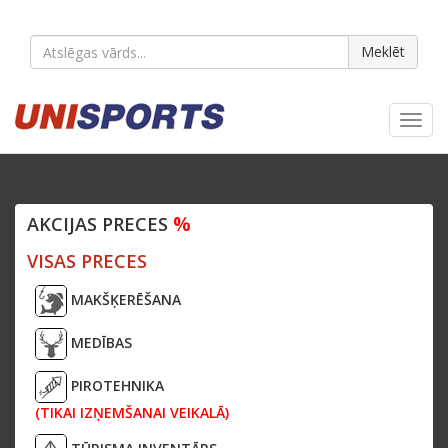
Meklēt
Toggl
navig
%
AKCIJAS PRECES
VISAS PRECES
MAKŠĶERĒŠANA
MEDĪBAS
PIROTEHNIKA
(TIKAI IZŅEMŠANAI VEIKALĀ)