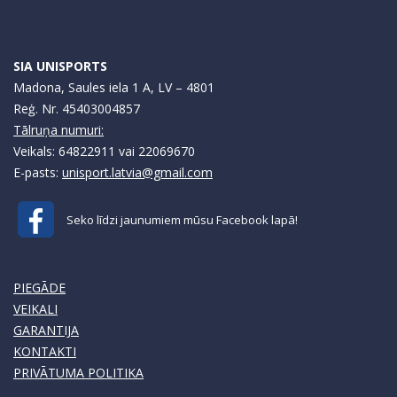
SIA UNISPORTS
Madona, Saules iela 1 A, LV – 4801
Reģ. Nr. 45403004857
Tālruņa numuri:
Veikals: 64822911 vai 22069670
E-pasts:
unisport.latvia@gmail.com
Seko līdzi jaunumiem mūsu Facebook lapā!
PIEGĀDE
VEIKALI
GARANTIJA
KONTAKTI
PRIVĀTUMA POLITIKA