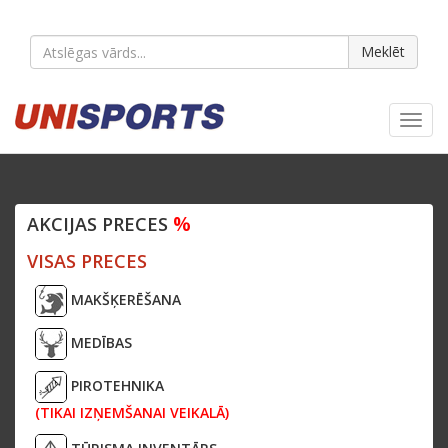
Meklēt
Toggl
navig
%
AKCIJAS PRECES
VISAS PRECES
MAKŠĶERĒŠANA
MEDĪBAS
PIROTEHNIKA
(TIKAI IZŅEMŠANAI VEIKALĀ)