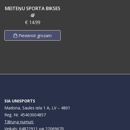
MEITEŅU SPORTA BIKSES
4F
€ 14.99
Pievienot grozam
SIA UNISPORTS
Madona, Saules iela 1 A, LV – 4801
Reģ. Nr. 45403004857
Tālruņa numuri:
Veikals: 64822911 vai 22069670