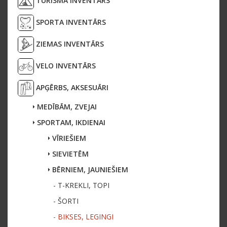
TŪRISMA INVENTĀRS
SPORTA INVENTĀRS
ZIEMAS INVENTĀRS
VELO INVENTĀRS
APĢĒRBS, AKSESUĀRI
MEDĪBĀM, ZVEJAI
SPORTAM, IKDIENAI
VĪRIEŠIEM
SIEVIETĒM
BĒRNIEM, JAUNIEŠIEM
- T-KREKLI, TOPI
- ŠORTI
- BIKSES, LEGINGI