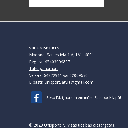
SIA UNISPORTS
Madona, Saules iela 1 A, LV – 4801
Reģ. Nr. 45403004857
Tālruņa numuri:
Veikals: 64822911 vai 22069670
E-pasts:
unisport.latvia@gmail.com
Seko līdzi jaunumiem mūsu Facebook lapā!
© 2023 Unisports.lv. Visas tiesības aizsargātas.