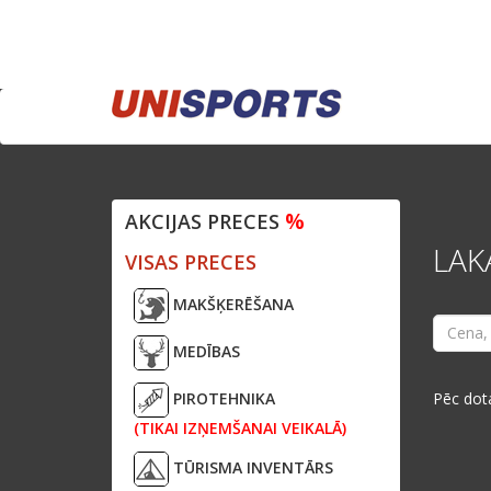
%
AKCIJAS PRECES
LAK
VISAS PRECES
MAKŠĶERĒŠANA
MEDĪBAS
PIROTEHNIKA
Pēc dot
(TIKAI IZŅEMŠANAI VEIKALĀ)
TŪRISMA INVENTĀRS