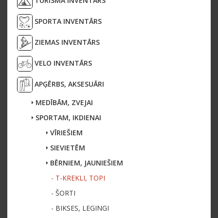
TŪRISMA INVENTĀRS
SPORTA INVENTĀRS
ZIEMAS INVENTĀRS
VELO INVENTĀRS
APĢĒRBS, AKSESUĀRI
MEDĪBĀM, ZVEJAI
SPORTAM, IKDIENAI
VĪRIEŠIEM
SIEVIETĒM
BĒRNIEM, JAUNIEŠIEM
- T-KREKLI, TOPI
- ŠORTI
- BIKSES, LEGINGI