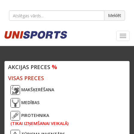
Meklēt
Toggl
navig
%
AKCIJAS PRECES
VISAS PRECES
MAKŠĶERĒŠANA
MEDĪBAS
PIROTEHNIKA
(TIKAI IZŅEMŠANAI VEIKALĀ)