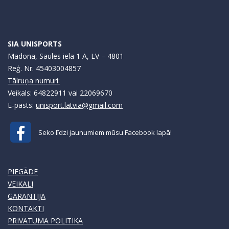
SIA UNISPORTS
Madona, Saules iela 1 A, LV – 4801
Reģ. Nr. 45403004857
Tālruņa numuri:
Veikals: 64822911 vai 22069670
E-pasts:
unisport.latvia@gmail.com
Seko līdzi jaunumiem mūsu Facebook lapā!
PIEGĀDE
VEIKALI
GARANTIJA
KONTAKTI
PRIVĀTUMA POLITIKA