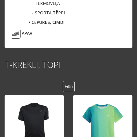
- TERMOVEĻA
- SPORTA TĒRPI
CEPURES, CIMDI
APAVI
T-KREKLI, TOPI
Filtri