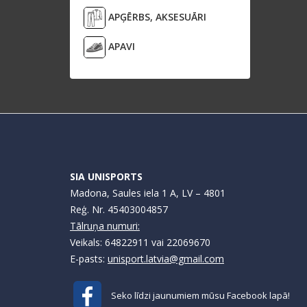
APĢĒRBS, AKSESUĀRI
APAVI
SIA UNISPORTS
Madona, Saules iela 1 A, LV – 4801
Reģ. Nr. 45403004857
Tālruņa numuri:
Veikals: 64822911 vai 22069670
E-pasts:
unisport.latvia@gmail.com
Seko līdzi jaunumiem mūsu Facebook lapā!