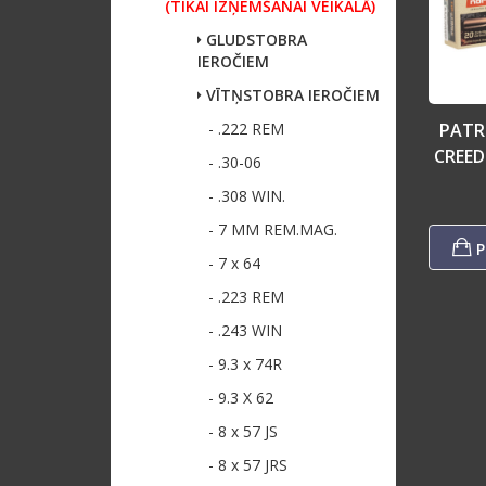
(TIKAI IZŅEMŠANAI VEIKALĀ)
GLUDSTOBRA
IEROČIEM
VĪTŅSTOBRA IEROČIEM
- .222 REM
PATR
CREED
- .30-06
- .308 WIN.
- 7 MM REM.MAG.
P
- 7 x 64
- .223 REM
- .243 WIN
- 9.3 x 74R
- 9.3 X 62
- 8 x 57 JS
- 8 x 57 JRS