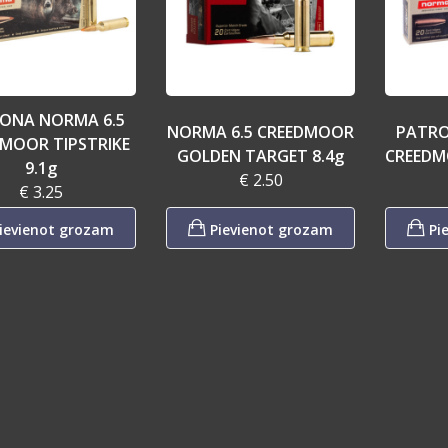
ONA NORMA 6.5
NORMA 6.5 CREEDMOOR
PATRO
MOOR TIPSTRIKE
GOLDEN TARGET 8.4g
CREEDM
9.1g
€ 2.50
€ 3.25
ievienot grozam
Pievienot grozam
Pi