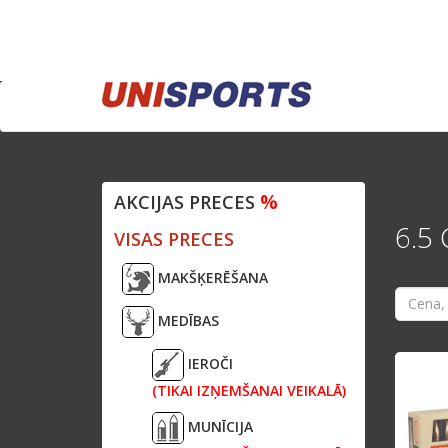
%
AKCIJAS PRECES
6.5
VISAS PRECES
MAKŠĶERĒŠANA
MEDĪBAS
IEROČI
(TIKAI IZŅEMŠANAI VEIKALĀ)
MUNĪCIJA