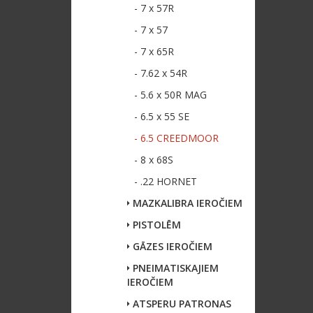
- 7 x 57R
- 7 x 57
- 7 x 65R
- 7.62 x 54R
- 5.6 x 50R MAG
- 6.5 x 55 SE
- 6.5 CREEDMOOR
- 8 x 68S
- .22 HORNET
MAZKALIBRA IEROČIEM
PISTOLĒM
GĀZES IEROČIEM
PNEIMATISKAJIEM
IEROČIEM
ATSPERU PATRONAS