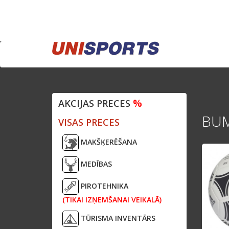
%
AKCIJAS PRECES
BU
VISAS PRECES
MAKŠĶERĒŠANA
MEDĪBAS
PIROTEHNIKA
(TIKAI IZŅEMŠANAI VEIKALĀ)
TŪRISMA INVENTĀRS