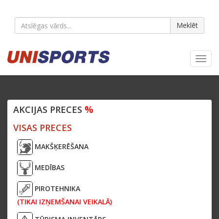
Meklēt
Toggl
navig
%
AKCIJAS PRECES
VISAS PRECES
MAKŠĶERĒŠANA
MEDĪBAS
PIROTEHNIKA
(TIKAI IZŅEMŠANAI VEIKALĀ)