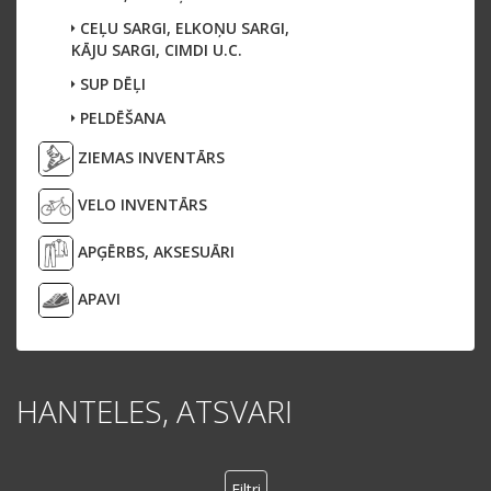
CEĻU SARGI, ELKOŅU SARGI,
KĀJU SARGI, CIMDI U.C.
SUP DĒĻI
PELDĒŠANA
ZIEMAS INVENTĀRS
VELO INVENTĀRS
APĢĒRBS, AKSESUĀRI
APAVI
HANTELES, ATSVARI
Filtri