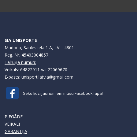
SIA UNISPORTS
Madona, Saules iela 1 A, LV – 4801
Reģ. Nr. 45403004857
Tālruņa numuri:
Veikals: 64822911 vai 22069670
E-pasts:
unisport.latvia@gmail.com
Seko līdzi jaunumiem mūsu Facebook lapā!
PIEGĀDE
VEIKALI
GARANTIJA