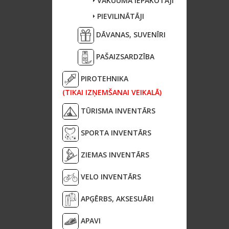
VAKUUMA IEPAKOTĀJI
PIEVILINĀTĀJI
DĀVANAS, SUVENĪRI
PAŠAIZSARDZĪBA
PIROTEHNIKA
(TIKAI IZŅEMŠANAI VEIKALĀ)
TŪRISMA INVENTĀRS
SPORTA INVENTĀRS
ZIEMAS INVENTĀRS
VELO INVENTĀRS
APĢĒRBS, AKSESUĀRI
APAVI