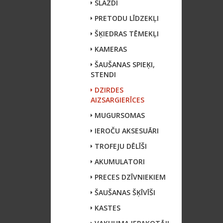
SLAZDI
PRETODU LĪDZEKĻI
ŠĶIEDRAS TĒMEKĻI
KAMERAS
ŠAUŠANAS SPIEĶI,
STENDI
DZIRDES
AIZSARGIERĪCES
MUGURSOMAS
IEROČU AKSESUĀRI
TROFEJU DĒLĪŠI
AKUMULATORI
PRECES DZĪVNIEKIEM
ŠAUŠANAS ŠĶĪVĪŠI
KASTES