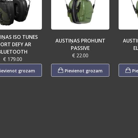
IŅAS ISO TUNES
AUSTIŅAS PROHUNT
AUST
ORT DEFY AR
PASSIVE
E
BLUETOOTH
€ 22.00
€ 179.00
ievienot grozam
Pievienot grozam
Pi