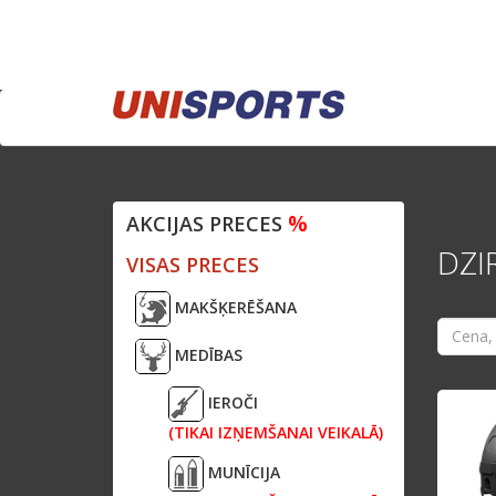
%
AKCIJAS PRECES
DZI
VISAS PRECES
MAKŠĶERĒŠANA
MEDĪBAS
IEROČI
(TIKAI IZŅEMŠANAI VEIKALĀ)
MUNĪCIJA