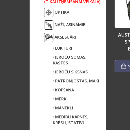
(TIKAI IZŅEMŠANAI VEIKALĀ)
OPTIKA
NAŽI, ASINĀMIE
AUST
AKSESUĀRI
SP
LUKTURI
IEROČU SOMAS,
KASTES
P
IEROČU SIKSNAS
PATRONJOSTAS, MAKI
KOPŠANA
MĒRĶI
MĀNEKĻI
MEDĪBU KĀPNES,
KRĒSLI, STATĪVI