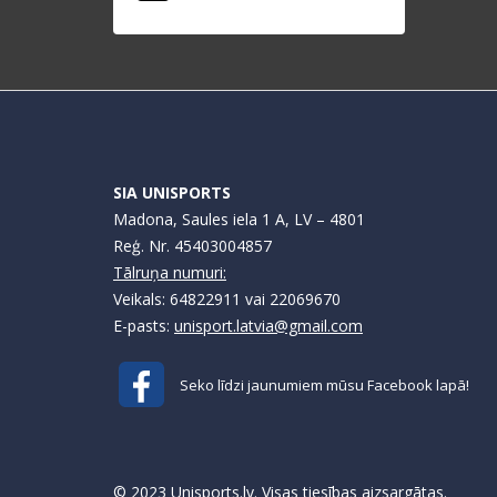
SIA UNISPORTS
Madona, Saules iela 1 A, LV – 4801
Reģ. Nr. 45403004857
Tālruņa numuri:
Veikals: 64822911 vai 22069670
E-pasts:
unisport.latvia@gmail.com
Seko līdzi jaunumiem mūsu Facebook lapā!
© 2023 Unisports.lv. Visas tiesības aizsargātas.