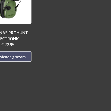
IŅAS PROHUNT
LECTRONIC
€ 72.95
evienot grozam