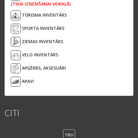
(TIKAI IZŅEMŠANAI VEIKALĀ)
TŪRISMA INVENTĀRS
SPORTA INVENTĀRS
ZIEMAS INVENTĀRS
VELO INVENTĀRS
APĢĒRBS, AKSESUĀRI
APAVI
CITI
Filtri