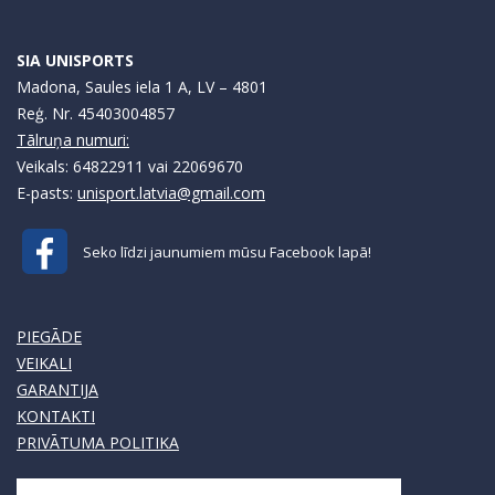
SIA UNISPORTS
Madona, Saules iela 1 A, LV – 4801
Reģ. Nr. 45403004857
Tālruņa numuri:
Veikals: 64822911 vai 22069670
E-pasts:
unisport.latvia@gmail.com
Seko līdzi jaunumiem mūsu Facebook lapā!
PIEGĀDE
VEIKALI
GARANTIJA
KONTAKTI
PRIVĀTUMA POLITIKA