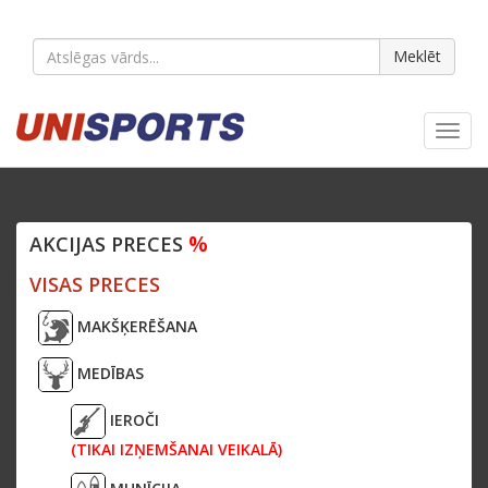
Meklēt
Toggl
navig
%
AKCIJAS PRECES
VISAS PRECES
MAKŠĶERĒŠANA
MEDĪBAS
IEROČI
(TIKAI IZŅEMŠANAI VEIKALĀ)