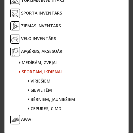
TŪRISMA INVENTĀRS
SPORTA INVENTĀRS
ZIEMAS INVENTĀRS
VELO INVENTĀRS
APĢĒRBS, AKSESUĀRI
MEDĪBĀM, ZVEJAI
SPORTAM, IKDIENAI
VĪRIEŠIEM
SIEVIETĒM
BĒRNIEM, JAUNIEŠIEM
CEPURES, CIMDI
APAVI