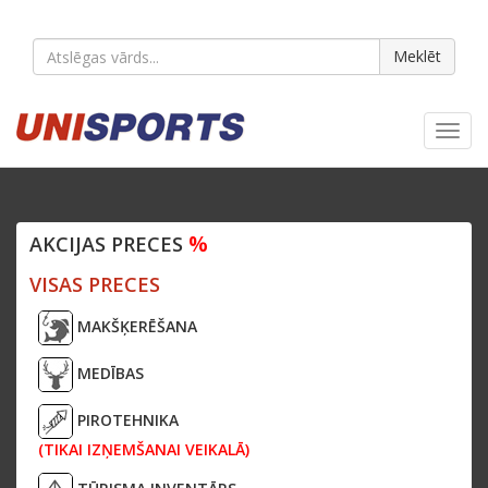
Meklēt
Toggl
navig
%
AKCIJAS PRECES
VISAS PRECES
MAKŠĶERĒŠANA
MEDĪBAS
PIROTEHNIKA
(TIKAI IZŅEMŠANAI VEIKALĀ)