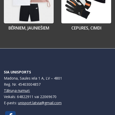
BĒRNIEM, JAUNIEŠIEM
CEPURES, CIMDI
SIA UNISPORTS
Madona, Saules iela 1 A, LV – 4801
Reģ. Nr. 45403004857
Tālruņa numuri:
Veikals: 64822911 vai 22069670
E-pasts:
unisport.latvia@gmail.com