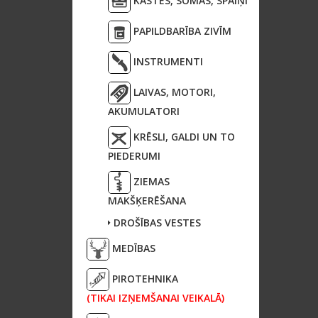
KASTES, SOMAS, SPAIŅI
PAPILDBARĪBA ZIVĪM
INSTRUMENTI
LAIVAS, MOTORI,
AKUMULATORI
KRĒSLI, GALDI UN TO
PIEDERUMI
ZIEMAS
MAKŠĶERĒŠANA
DROŠĪBAS VESTES
MEDĪBAS
PIROTEHNIKA
(TIKAI IZŅEMŠANAI VEIKALĀ)