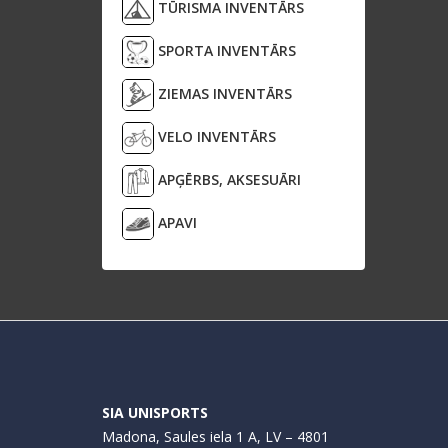
TŪRISMA INVENTĀRS
SPORTA INVENTĀRS
ZIEMAS INVENTĀRS
VELO INVENTĀRS
APĢĒRBS, AKSESUĀRI
APAVI
SIA UNISPORTS
Madona, Saules iela 1 A, LV – 4801