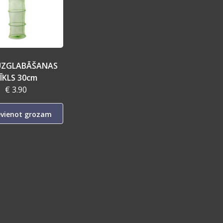
 UZGLABĀŠANAS
ĪKLS 30cm
€ 3.90
evienot grozam