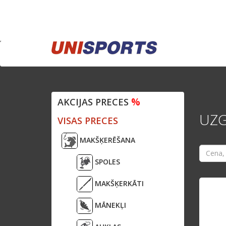
%
AKCIJAS PRECES
UZG
VISAS PRECES
MAKŠĶERĒŠANA
SPOLES
MAKŠĶERKĀTI
MĀNEKĻI