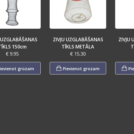
U UZGLABĀŠANAS
ZIVJU UZGLABĀŠANAS
ZIVJU
TĪKLS 150cm
TĪKLS METĀLA
T
€ 9.95
€ 15.30
ievienot grozam
Pievienot grozam
Pi