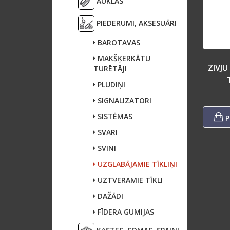
AUKLAS
PIEDERUMI, AKSESUĀRI
BAROTAVAS
MAKŠĶERKĀTU
ZIVJ
TURĒTĀJI
PLUDIŅI
SIGNALIZATORI
SISTĒMAS
P
SVARI
SVINI
UZGLABĀJAMIE TĪKLIŅI
UZTVERAMIE TĪKLI
DAŽĀDI
FĪDERA GUMIJAS