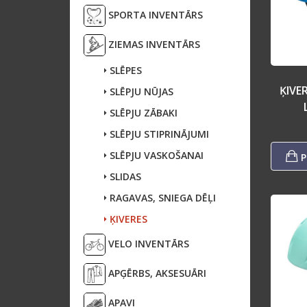
SPORTA INVENTĀRS
ZIEMAS INVENTĀRS
SLĒPES
ĶIVE
SLĒPJU NŪJAS
SLĒPJU ZĀBAKI
SLĒPJU STIPRINĀJUMI
SLĒPJU VASKOŠANAI
P
SLIDAS
RAGAVAS, SNIEGA DĒĻI
ĶIVERES
VELO INVENTĀRS
APĢĒRBS, AKSESUĀRI
APAVI