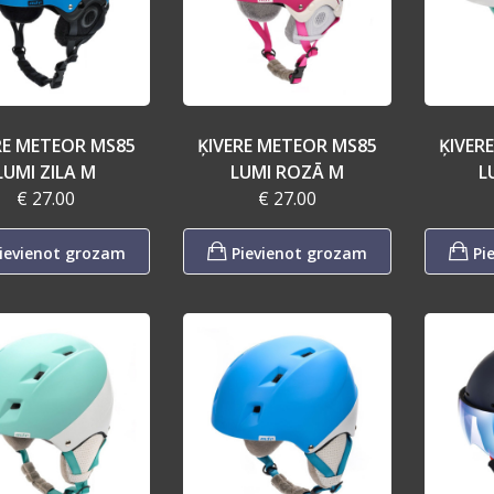
RE METEOR MS85
ĶIVERE METEOR MS85
ĶIVER
LUMI ZILA M
LUMI ROZĀ M
L
€ 27.00
€ 27.00
ievienot grozam
Pievienot grozam
Pi