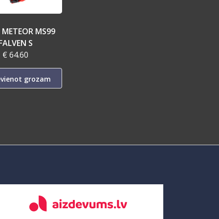
E METEOR MS99
FALVEN S
€ 64.60
evienot grozam