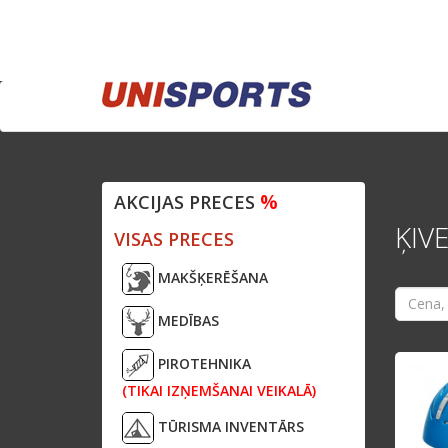
%
AKCIJAS PRECES
ĶIV
VISAS PRECES
MAKŠĶERĒŠANA
MEDĪBAS
PIROTEHNIKA
(TIKAI IZŅEMŠANAI VEIKALĀ)
TŪRISMA INVENTĀRS