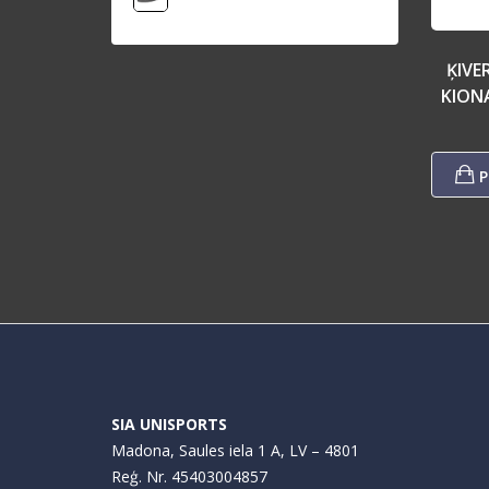
ĶIVE
KION
P
SIA UNISPORTS
Madona, Saules iela 1 A, LV – 4801
Reģ. Nr. 45403004857