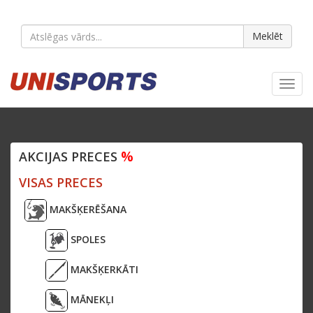
Meklēt
Toggl
navig
%
AKCIJAS PRECES
VISAS PRECES
MAKŠĶERĒŠANA
SPOLES
MAKŠĶERKĀTI
MĀNEKĻI