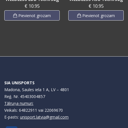
€ 10.95
€ 10.95
Pievienot grozam
Pievienot grozam
SIA UNISPORTS
Madona, Saules iela 1 A, LV – 4801
Reģ. Nr. 45403004857
Tālruņa numuri:
Veikals: 64822911 vai 22069670
E-pasts:
unisport.latvia@gmail.com