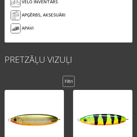
VELO INVENTĀRS
APĢĒRBS, AKSESUĀRI
APAVI
PRETZĀĻU VIZUĻI
Filtri