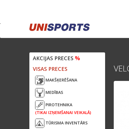
%
AKCIJAS PRECES
VEL
VISAS PRECES
MAKŠĶERĒŠANA
MEDĪBAS
PIROTEHNIKA
(TIKAI IZŅEMŠANAI VEIKALĀ)
TŪRISMA INVENTĀRS