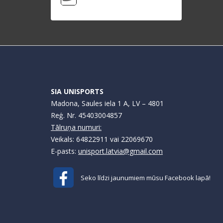
SIA UNISPORTS
Madona, Saules iela 1 A, LV – 4801
Reģ. Nr. 45403004857
Tālruņa numuri:
Veikals: 64822911 vai 22069670
E-pasts:
unisport.latvia@gmail.com
Seko līdzi jaunumiem mūsu Facebook lapā!