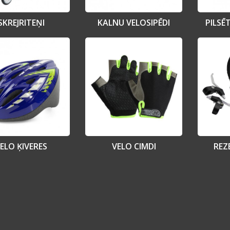
SKREJRITEŅI
KALNU VELOSIPĒDI
PILSĒ
ELO ĶIVERES
VELO CIMDI
REZ