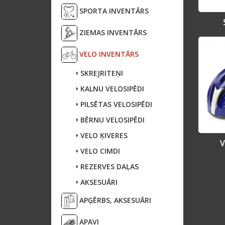
SPORTA INVENTĀRS
ZIEMAS INVENTĀRS
VELO INVENTĀRS
SKREJRITEŅI
KALNU VELOSIPĒDI
PILSĒTAS VELOSIPĒDI
BĒRNU VELOSIPĒDI
VELO ĶIVERES
V
VELO CIMDI
REZERVES DAĻAS
AKSESUĀRI
APĢĒRBS, AKSESUĀRI
APAVI