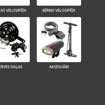
TAS VELOSIPĒDI
BĒRNU VELOSIPĒDI
ERVES DAĻAS
AKSESUĀRI