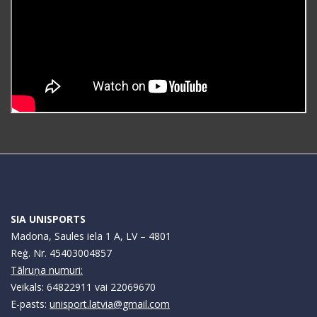
SIA UNISPORTS
Madona, Saules iela 1 A, LV – 4801
Reģ. Nr. 45403004857
Tālruņa numuri:
Veikals: 64822911 vai 22069670
E-pasts:
unisport.latvia@gmail.com