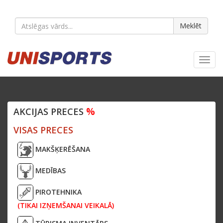
Meklēt
Toggl
navig
%
AKCIJAS PRECES
VISAS PRECES
MAKŠĶERĒŠANA
MEDĪBAS
PIROTEHNIKA
(TIKAI IZŅEMŠANAI VEIKALĀ)