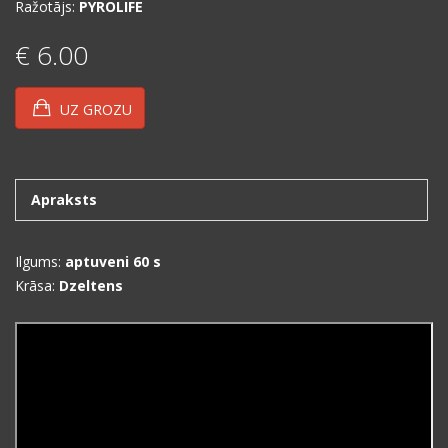
Ražotājs:
PYROLIFE
€ 6.00
UZ GROZU
Apraksts
Ilgums:
aptuveni 60 s
Krāsa:
Dzeltens